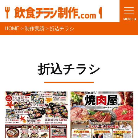
togg
navi
MENU
HOME
>
制作実績
>
折込チラシ
折込チラシ
詳しく見る
詳しく見る