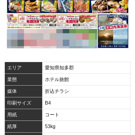
エリア
愛知県知多郡
業態
ホテル旅館
媒体
折込チラシ
印刷サイズ
B4
用紙
コート
紙厚
53kg