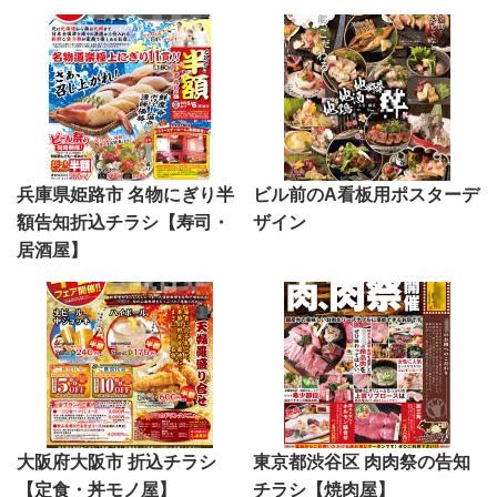
兵庫県姫路市 名物にぎり半
ビル前のA看板用ポスターデ
額告知折込チラシ【寿司・
ザイン
居酒屋】
大阪府大阪市 折込チラシ
東京都渋谷区 肉肉祭の告知
【定食・丼モノ屋】
チラシ【焼肉屋】