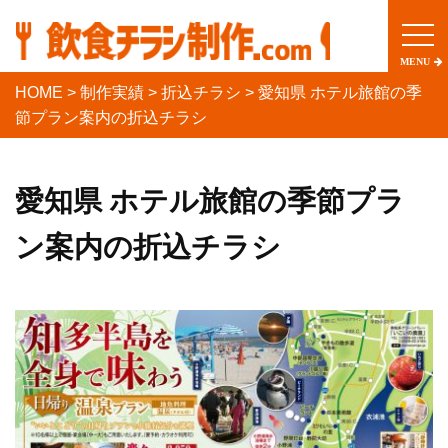
togg
navi
MENU
HOME
>
制作実績
>
折込チラシ
>
愛知県 ホテル旅館の季
節プラン案内の折込チラシ
愛知県 ホテル旅館の季節プラ
ン案内の折込チラシ