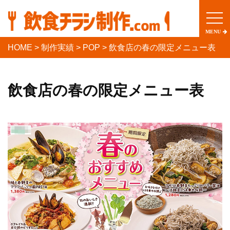
togg
navi
MENU
HOME
>
制作実績
>
POP
>
飲食店の春の限定メニュー表
飲食店の春の限定メニュー表