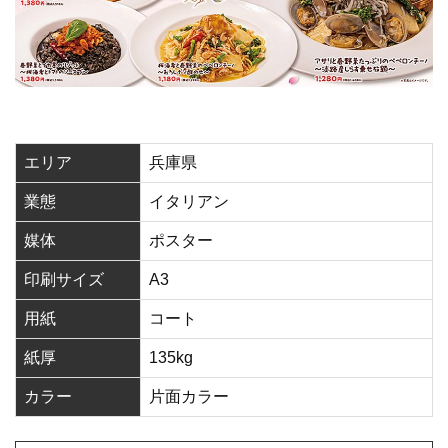
エリア
兵庫県
業態
イタリアン
媒体
ポスター
印刷サイズ
A3
用紙
コート
紙厚
135kg
カラー
片面カラー