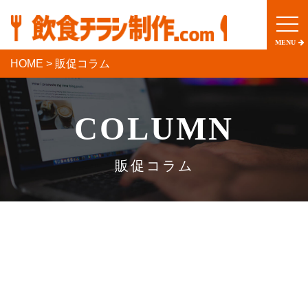
togg
navi
MENU
HOME
>
販促コラム
COLUMN
詳しく見る
販促コラム